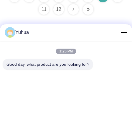
11
12
Yuhua
Быстрый контакт
3:25 PM
Адрес
Good day, what product are you looking for?
Guangdong Yuhua Playing Cards Co., Ltd. Добавить: No 26
Lixin 6th Road, District Zengcheng, Guangzhou
Телефон
86-18676880318
Электронная почта
yhprint@yuhuapuke.com