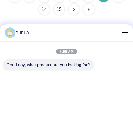
14
15
Yuhua
Быстрый контакт
9:09 AM
Адрес
Good day, what product are you looking for?
No.139, Тихая океан индустриальная зона, Xintang,
Zengcheng, Гуанчжоу 511340, Китай
Телефон
86-20-8521-8956
Электронная почта
info@yuhuapuke.com