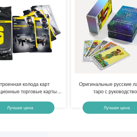
троенная колода карт
Оригинальные русские л
ционные торговые карты
таро с руководств
 дизайн фольги торговые
Игры Бустерная упаковка
Лучшая цена
Лучшая цена