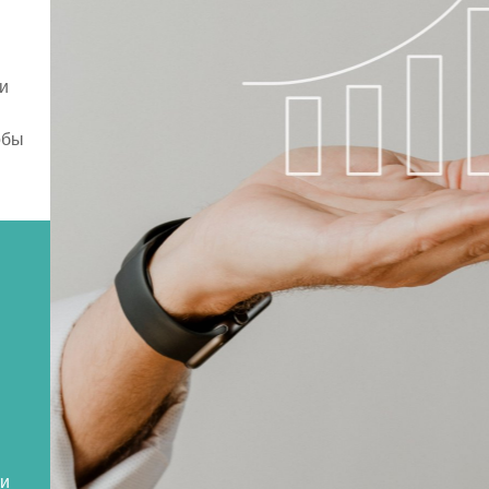
и
обы
ти