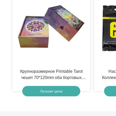
Крупноразмерное Printable Tarot
Нас
чешет 70*120mm оба бортовых
Коллек
полных цвета
Печать
карты 
Лучшая цена