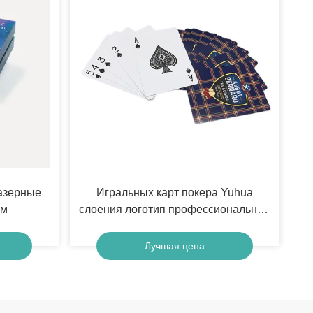
азерные
Игральных карт покера Yuhua
ом
слоения логотип профессиональных
изготовленный на заказ
Лучшая цена