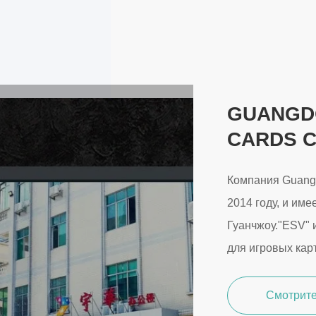
GUANGD
CARDS C
Компания Guangz
2014 году, и им
Гуанчжоу."ESV"
для игровых карт
Смотрит