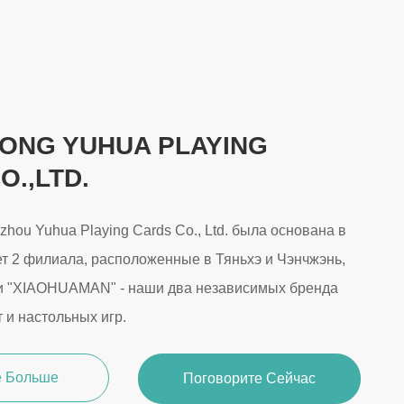
ONG YUHUA PLAYING
O.,LTD.
hou Yuhua Playing Cards Co., Ltd. была основана в
еет 2 филиала, расположенные в Тяньхэ и Чэнчжэнь,
 и "XIAOHUAMAN" - наши два независимых бренда
 и настольных игр.
е Больше
Поговорите Сейчас