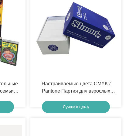
стольные
Настраиваемые цвета CMYK /
 семьи
Pantone Партия для взрослых
озрастов
Питьевые игровые карты для
веселья Семейное развлечение
Лучшая цена