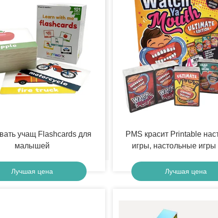
вать учащ Flashcards для
PMS красит Printable на
малышей
игры, настольные игры
потехи 300gsm для всех в
Лучшая цена
Лучшая цена