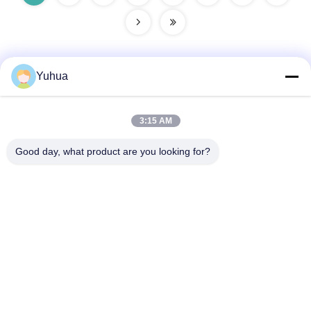
Yuhua
Быстрый контакт
3:15 AM
Адрес
Good day, what product are you looking for?
Guangdong Yuhua Playing Cards Co., Ltd. Добавить: No 26
Lixin 6th Road, District Zengcheng, Guangzhou
Телефон
86-18676880318
Электронная почта
yhprint@yuhuapuke.com