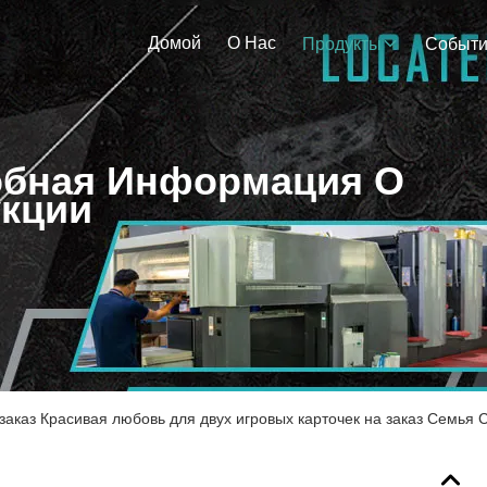
Домой
О Нас
Продукты
Событ
бная Информация О
кции
заказ Красивая любовь для двух игровых карточек на заказ Семь