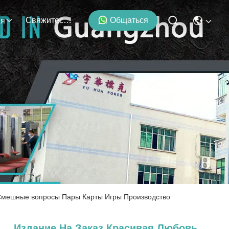
Свяжитесь С Нами
Общаться
ия
я Смешные вопросы Пары Карты Игры Производство
Издание На Заказ Красивая Любовь