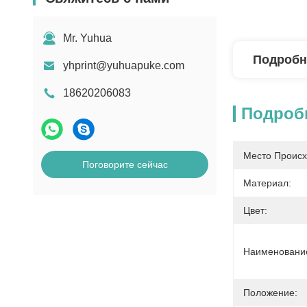
Mr. Yuhua
Подробн
yhprint@yuhuapuke.com
18620206083
Подроб
Место Происх
Поговорите сейчас
Материал:
Цвет:
Наименование
Положение: