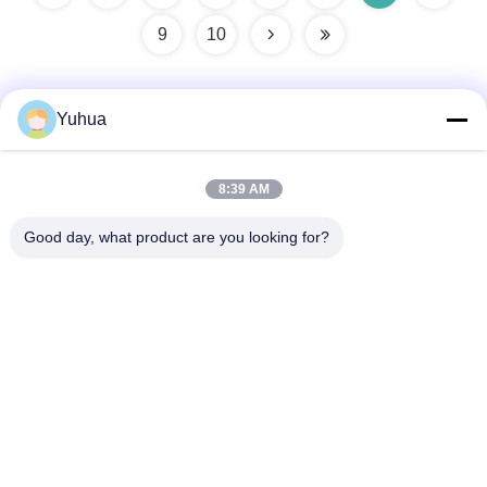
9
10
Yuhua
Быстрый контакт
8:39 AM
Адрес
Good day, what product are you looking for?
Guangdong Yuhua Playing Cards Co., Ltd. Добавить: No 26
Lixin 6th Road, District Zengcheng, Guangzhou
Телефон
86-18676880318
Электронная почта
yhprint@yuhuapuke.com