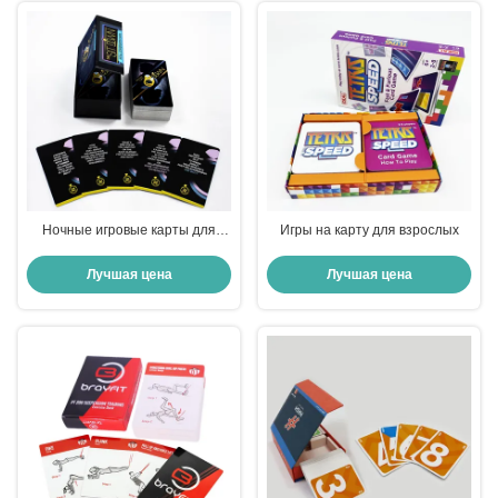
Валентина Карточная игра
Ночные игровые карты для
Игры на карту для взрослых
пьяных пар, напечатанные на
заказ, игровые карты для
Лучшая цена
Лучшая цена
стартеров, веселые игровые
карты.