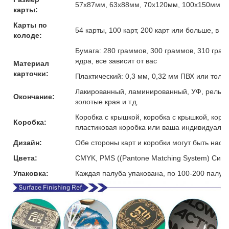
57x87мм, 63x88мм, 70x120мм, 100x150мм и
карты:
Карты по
54 карты, 100 карт, 200 карт или больше, в 
колоде:
Бумага: 280 граммов, 300 граммов, 310 гра
ядра, все зависит от вас
Материал
карточки:
Плактический: 0,3 мм, 0,32 мм ПВХ или толщ
Лакированный, ламинированный, УФ, рельефн
Окончание:
золотые края и т.д.
Коробка с крышкой, коробка с крышкой, коро
Коробка:
пластиковая коробка или ваша индивидуальн
Дизайн:
Обе стороны карт и коробки могут быть наст
Цвета:
CMYK, PMS ((Pantone Matching System) Сист
Упаковка:
Каждая палуба упакована, по 100-200 палуб 