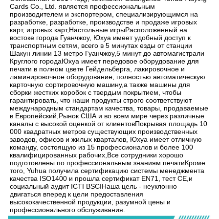
Cards Co., Ltd. является профессиональным 
производителем и экспортером, специализирующимся на 
разработке, разработке, производстве и продаже игровых 
карт, игровых карт,Настольные игрыРасположенный на 
востоке города Гуанчжоу, Юхуа имеет удобный доступ к 
транспортным сетям, всего в 5 минутах езды от станции 
Шакун линии 13 метро Гуанчжоу,5 минут до автомагистрали 
Круглого городаЮхуа имеет передовое оборудование для 
печати в полном цвете Гейдельберга, лакировочное и 
ламинировочное оборудование, полностью автоматическую 
карточную сортировочную машину,а также машины для 
сборки жестких коробок с твердым покрытием, чтобы 
гарантировать, что наши продукты строго соответствуют 
международным стандартам качества, товары, продаваемые 
в Европейский,Рынок США и во всем мире через различные 
каналы с высокой оценкой от клиентовПокрывая площадь 10 
000 квадратных метров существующих производственных 
заводов, офисов и жилых кварталов, Юхуа имеет отличную 
команду, состоящую из 15 профессионалов и более 100 
квалифицированных рабочих,Все сотрудники хорошо 
подготовлены по профессиональным знаниям печатиКроме 
того, Yuhua получила сертификацию системы менеджмента 
качества ISO1400 и прошла сертификат EN71, тест CE,и 
социальный аудит ICTI BSCIНаша цель - неуклонно 
двигаться вперед к цели предоставления 
высококачественной продукции, разумной цены и 
профессионального обслуживания.