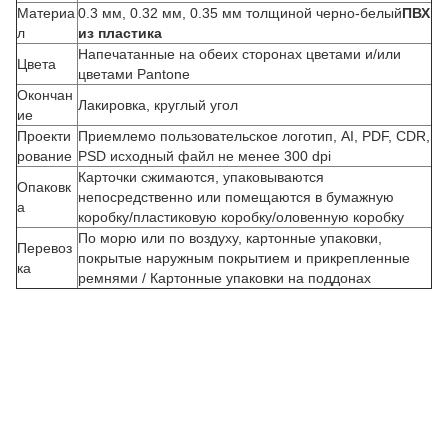
Материа
0.3 мм, 0.32 мм, 0.35 мм толщиной черно-белый
ПВХ
л
из пластика
Напечатанные на обеих сторонах цветами и/или
Цвета
цветами Pantone
Окончан
Лакировка, круглый угол
ие
Проекти
Приемлемо пользовательское логотип, AI, PDF, CDR,
рование
PSD исходный файл не менее 300 dpi
Карточки сжимаются, упаковываются
Опаковк
З
непосредственно или помещаются в бумажную
а
коробку/пластиковую коробку/оловенную коробку
а
По морю или по воздуху, картонные упаковки,
к
Перевоз
покрытые наружным покрытием и прикрепленные
а
ка
ремнями / Картонные упаковки на поддонах
з
н
а
з
а
к
а