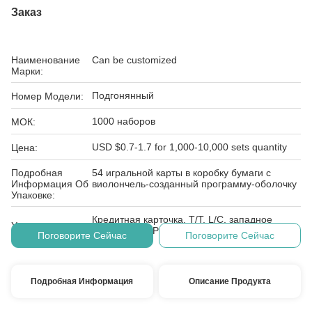
Заказ
Наименование
Can be customized
Марки:
Подгонянный
Номер Модели:
1000 наборов
МОК:
USD $0.7-1.7 for 1,000-10,000 sets quantity
Цена:
Подробная
54 игральной карты в коробку бумаги с
Информация Об
виолончель-созданный программу-оболочку
Упаковке:
Кредитная карточка, T/T, L/C, западное
Условия
соединение, PayPal, E-проверяя, D/A, D/P,
Поговорите Сейчас
Поговорите Сейчас
Оплаты:
MoneyGram
Подробная Информация
Описание Продукта