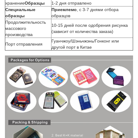
хранение
Образцы
1-2 дня отправлено
Специальные
Приемлемо
, с 3-7 днями отбора
образцы
образцов
Продолжительность
10-15 дней после одобрения рисунка
массового
(зависит от количества заказа)
производства
Гуанчжоу/Шэньчжэнь/Гонконг или
Порт отправления
другой порт в Китае