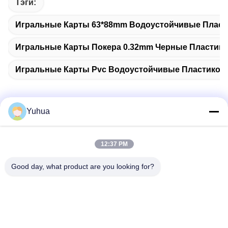
Тэги:
Игральные Карты 63*88mm Водоустойчивые Плас
Игральные Карты Покера 0.32mm Черные Пластик
Игральные Карты Pvc Водоустойчивые Пластиков
Yuhua
Быстрый контакт
12:37 PM
Адрес
Good day, what product are you looking for?
Guangdong Yuhua Playing Cards Co., Ltd. Добавить: No 26
Lixin 6th Road, District Zengcheng, Guangzhou
Телефон
86-18676880318