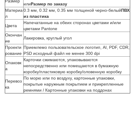
Размер
или
Размер по заказу
Материа
0.3 мм, 0.32 мм, 0.35 мм толщиной черно-белый
ПВХ
л
из пластика
Напечатанные на обеих сторонах цветами и/или
Цвета
цветами Pantone
Окончан
Лакировка, круглый угол
ие
Проекти
Приемлемо пользовательское логотип, AI, PDF, CDR,
рование
PSD исходный файл не менее 300 dpi
Карточки сжимаются, упаковываются
Опаковк
З
непосредственно или помещаются в бумажную
а
коробку/пластиковую коробку/оловенную коробку
а
По морю или по воздуху, картонные упаковки,
к
Перевоз
покрытые наружным покрытием и прикрепленные
а
ка
ремнями / Картонные упаковки на поддонах
з
н
а
з
а
к