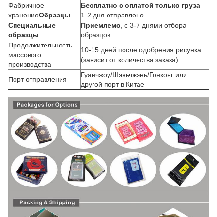
Фабричное
Бесплатно с оплатой только груза
,
хранение
Образцы
1-2 дня отправлено
Специальные
Приемлемо
, с 3-7 днями отбора
образцы
образцов
Продолжительность
10-15 дней после одобрения рисунка
массового
(зависит от количества заказа)
производства
Гуанчжоу/Шэньчжэнь/Гонконг или
Порт отправления
другой порт в Китае