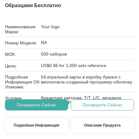
Образцами Бесплатно
Наименование
Your logo
Марки:
NA
Номер Модели:
500 наборов
МОК:
US$0.86 for 1,000 sets reference
Цена:
Подробная
54 игральной карты в коробку бумаги с
Информация Об
виолончель-созданный программу-оболочку
Упаковке:
Кредитная карточка, T/T, L/C, западное
Условия
соединение, PayPal, E-проверяя
Оплаты:
Поговорите Сейчас
Поговорите Сейчас
Подробная Информация
Описание Продукта