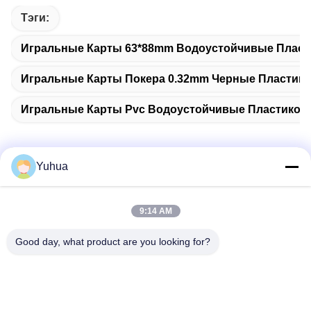
Тэги:
Игральные Карты 63*88mm Водоустойчивые Плас
Игральные Карты Покера 0.32mm Черные Пластик
Игральные Карты Pvc Водоустойчивые Пластиков
Yuhua
Быстрый контакт
9:14 AM
Адрес
Good day, what product are you looking for?
Guangdong Yuhua Playing Cards Co., Ltd. Добавить: No 26
Lixin 6th Road, District Zengcheng, Guangzhou
Телефон
86-18676880318