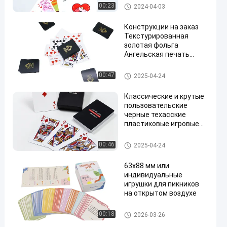
водонепроницаемые
Водоустойчивые пластиков
00:23
2024-04-03
игровые карты
ые игральные карты
Конструкции на заказ
Текстурированная
золотая фольга
Ангельская печать
Покер Пластиковые
игровые карты Мост
Водоустойчивые пластиков
00:47
2025-04-24
размер
ые игральные карты
Классические и крутые
пользовательские
черные техасские
пластиковые игровые
карты для арабского
рынка
Водоустойчивые пластиков
00:46
2025-04-24
ые игральные карты
63x88 мм или
индивидуальные
игрушки для пикников
на открытом воздухе
Printable карты игры
00:18
2026-03-26