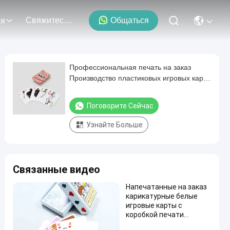
Свяжитесь С Нами
Общаться
ия
Профессиональная печать на заказ
Производство пластиковых игровых карт
с форматами искусственного интеллекта
Поговорите Сейчас
Узнайте Больше
Связанные видео
Напечатанные на заказ
карикатурные белые
игровые карты с
коробкой печати
Пластиковые ПВХ