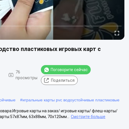
одство пластиковых игровых карт с
Поговорите сейчас
76
просмотры
Поделиться
тойчивые
#
игральные карты pvc водоустойчивые пластиковые
вара:Игровые карты на заказ/ игровые карты/ флеш-карты/
рты:57x87мм, 63x88мм, 70x120мм...
Смотрите больше