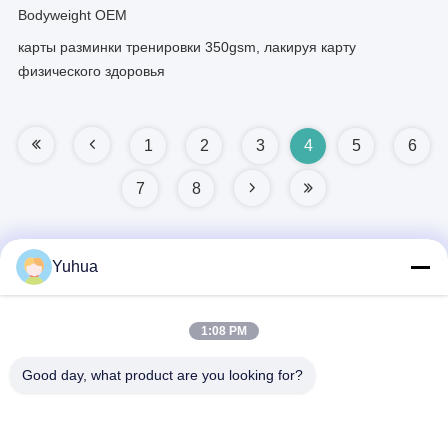
Bodyweight OEM
карты разминки тренировки 350gsm, лакируя карту
физического здоровья
1
2
3
4
5
6
7
8
Yuhua
Быстрый контакт
1:08 PM
Адрес
Good day, what product are you looking for?
Guangdong Yuhua Playing Cards Co., Ltd. Добавить: No 26
Lixin 6th Road, District Zengcheng, Guangzhou
Телефон