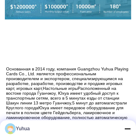
Основанная в 2014 году, компания Guangzhou Yuhua Playing 
Cards Co., Ltd. является профессиональным 
производителем и экспортером, специализирующимся на 
разработке, разработке, производстве и продаже игровых 
карт, игровых карт,Настольные игрыРасположенный на 
востоке города Гуанчжоу, Юхуа имеет удобный доступ к 
транспортным сетям, всего в 5 минутах езды от станции 
Шакун линии 13 метро Гуанчжоу,5 минут до автомагистрали 
Круглого городаЮхуа имеет передовое оборудование для 
печати в полном цвете Гейдельберга, лакировочное и 
ламинировочное оборудование, полностью автоматическую 
карточную сортировочную машину,а также машины для 
сборки жестких коробок с твердым покрытием, чтобы 
Yuhua
гарантировать, что наши продукты строго соответствуют 