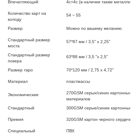
Впечатляющий
4c+4c (в наличии также металлич
Количество карт на
54 ~ 55
колоду
Размер
Можно по вашему желанию.
Стандартный размер
57*87 мм / 3,5" х 2,25"
моста
Стандартный размер
63*88 мм / 3,5 "х 2,5"
покера
Размер таро
70*120 мм / 2,75 х 4,72"
Материал
пластмассы
270GSM серых/синих картонных 
Экономические
материалов
Стандартный
300GSM серые/синие картонные 
Премия
320GSM картон черного сердечни
Специальный
ПВХ