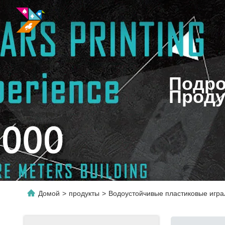
Подро
Проду
Домой
>
продукты
>
Водоустойчивые пластиковые игра