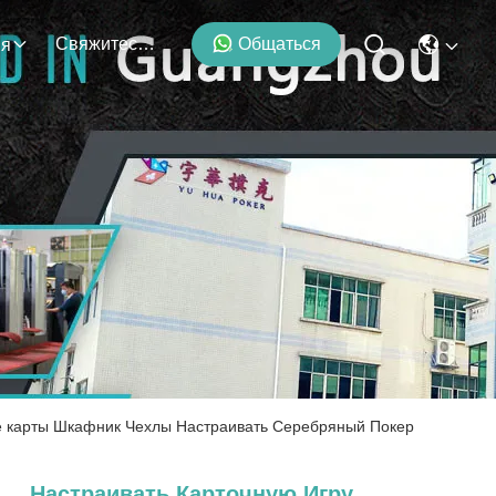
Свяжитесь С Нами
Общаться
ия
е карты Шкафник Чехлы Настраивать Серебряный Покер
Настраивать Карточную Игру