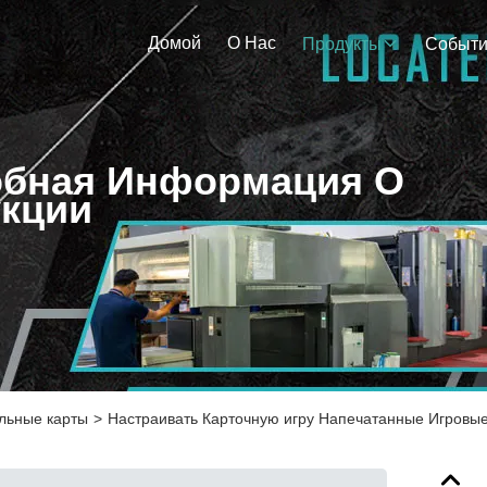
Домой
О Нас
Продукты
Событ
бная Информация О
кции
льные карты
>
Настраивать Карточную игру Напечатанные Игровы