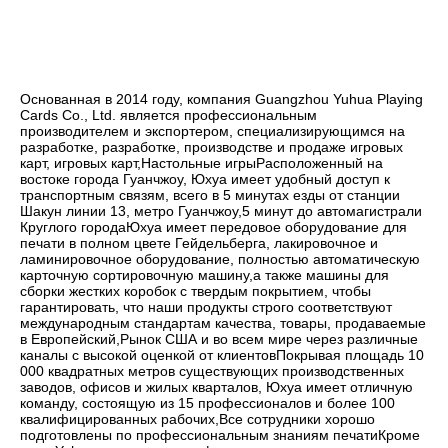
Основанная в 2014 году, компания Guangzhou Yuhua Playing 
Cards Co., Ltd. является профессиональным 
производителем и экспортером, специализирующимся на 
разработке, разработке, производстве и продаже игровых 
карт, игровых карт,Настольные игрыРасположенный на 
востоке города Гуанчжоу, Юхуа имеет удобный доступ к 
транспортным связям, всего в 5 минутах езды от станции 
Шакун линии 13, метро Гуанчжоу,5 минут до автомагистрали 
Круглого городаЮхуа имеет передовое оборудование для 
печати в полном цвете Гейдельберга, лакировочное и 
ламинировочное оборудование, полностью автоматическую 
карточную сортировочную машину,а также машины для 
сборки жестких коробок с твердым покрытием, чтобы 
гарантировать, что наши продукты строго соответствуют 
международным стандартам качества, товары, продаваемые 
в Европейский,Рынок США и во всем мире через различные 
каналы с высокой оценкой от клиентовПокрывая площадь 10 
000 квадратных метров существующих производственных 
заводов, офисов и жилых кварталов, Юхуа имеет отличную 
команду, состоящую из 15 профессионалов и более 100 
квалифицированных рабочих,Все сотрудники хорошо 
подготовлены по профессиональным знаниям печатиКроме 