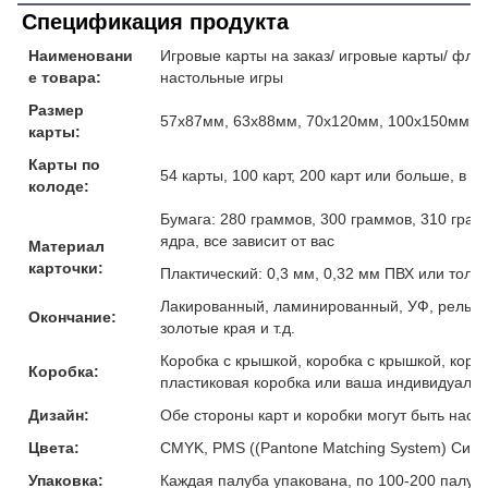
Спецификация продукта
Наименовани
Игровые карты на заказ/ игровые карты/ флеш
е товара:
настольные игры
Размер
57x87мм, 63x88мм, 70x120мм, 100x150мм и
карты:
Карты по
54 карты, 100 карт, 200 карт или больше, в 
колоде:
Бумага: 280 граммов, 300 граммов, 310 гра
ядра, все зависит от вас
Материал
карточки:
Плактический: 0,3 мм, 0,32 мм ПВХ или толщ
Лакированный, ламинированный, УФ, рельефн
Окончание:
золотые края и т.д.
Коробка с крышкой, коробка с крышкой, коро
Коробка:
пластиковая коробка или ваша индивидуальн
Дизайн:
Обе стороны карт и коробки могут быть наст
Цвета:
CMYK, PMS ((Pantone Matching System) Сист
Упаковка:
Каждая палуба упакована, по 100-200 палуб 