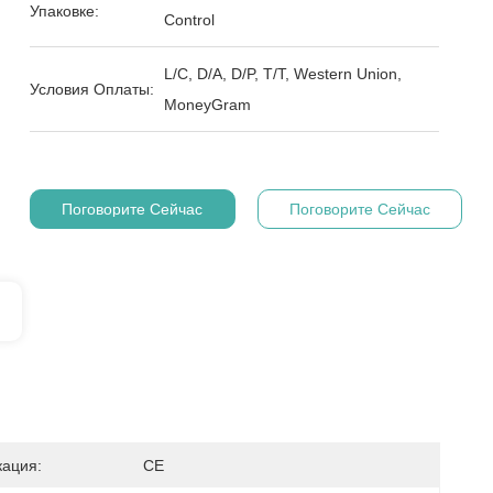
Упаковке:
Control
L/C, D/A, D/P, T/T, Western Union,
Условия Оплаты:
MoneyGram
Поговорите Сейчас
Поговорите Сейчас
ация:
CE