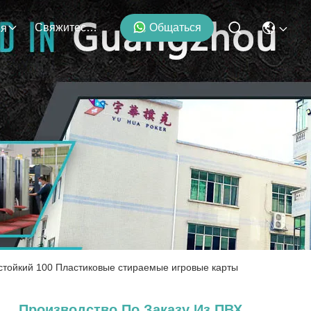
Свяжитесь С Нами
Общаться
ия
остойкий 100 Пластиковые стираемые игровые карты
Производство По Заказу Из ПВХ