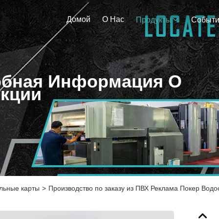
Домой
О Нас
Продукты
Событ
бная Информация О
кции
льные карты
>
Производство по заказу из ПВХ Реклама Покер Вод