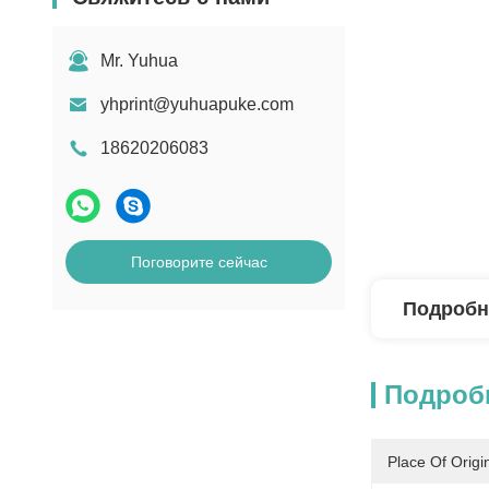
Mr. Yuhua
yhprint@yuhuapuke.com
18620206083
Поговорите сейчас
Подробн
Подроб
Place Of Origi