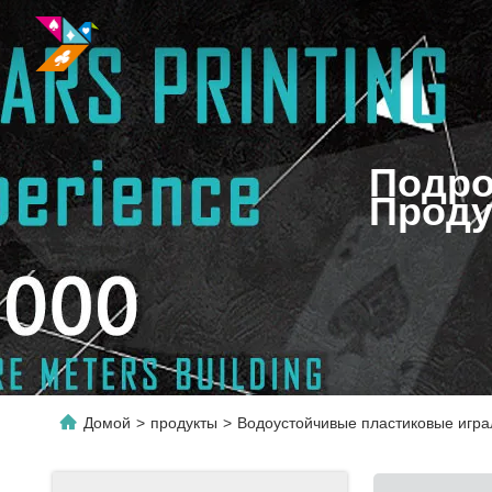
Подро
Проду
Домой
>
продукты
>
Водоустойчивые пластиковые игра