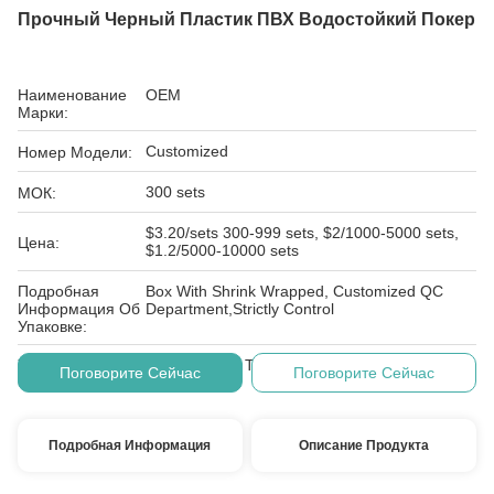
Прочный Черный Пластик ПВХ Водостойкий Покер
Наименование
OEM
Марки:
Customized
Номер Модели:
300 sets
МОК:
$3.20/sets 300-999 sets, $2/1000-5000 sets,
Цена:
$1.2/5000-10000 sets
Подробная
Box With Shrink Wrapped, Customized QC
Информация Об
Department,Strictly Control
Упаковке:
Условия
L/C, D/A, D/P, T/T, Western Union, MoneyGram
Поговорите Сейчас
Поговорите Сейчас
Оплаты:
Подробная Информация
Описание Продукта