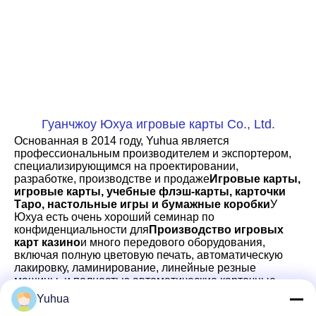
Гуанчжоу Юхуа игровые карты Co., Ltd.
Основанная в 2014 году, Yuhua является 
профессиональным производителем и экспортером, 
специализирующимся на проектировании, 
разработке, производстве и продаже
Игровые карты, 
игровые карты, учебные флэш-карты, карточки 
Таро, настольные игры и бумажные коробки
У 
Юхуа есть очень хороший семинар по 
конфиденциальности для
Производство игровых 
карт казино
и много передового оборудования, 
включая полную цветовую печать, автоматическую 
лакировку, ламинирование, линейные резные 
машины, и полностью автоматические карточные 
сортировочные машины, режущие машины,Машина 
Yuhua
для круглого угла, Машины для сборки упаковочных 