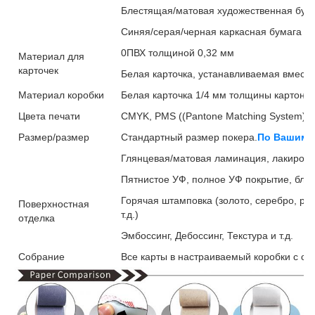
Блестящая/матовая художественная бумаг
Синяя/серая/черная каркасная бумага (2
0ПВХ толщиной 0,32 мм
Материал для
карточек
Белая карточка, устанавливаемая вместе
Материал коробки
Белая карточка 1/4 мм толщины картон/п
Цвета печати
CMYK, PMS ((Pantone Matching System) С
Размер/размер
Стандартный размер покера.
По Вашим 
Глянцевая/матовая ламинация, лакировк
Пятнистое УФ, полное УФ покрытие, бле
Горячая штамповка (золото, серебро, роз
Поверхностная
т.д.)
отделка
Эмбоссинг, Дебоссинг, Текстура и т.д.
Собрание
Все карты в настраиваемый коробки с с