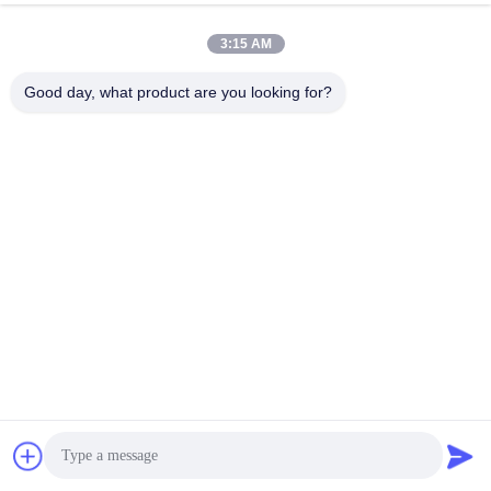
коробок и жестких коробок с твердым покрытием, а 
также автоматические машины для 
свертывания,повышение эффективности 
3:15 AM
производства и обеспечение строгого соответствия 
продукции международным стандартам 
Good day, what product are you looking for?
качества.
товары, продаваемые на европейский 
рынок, на рынок США и во всем мире
Покрывая 
область
более 10 000 квадратных метров 
существующего производственного завода
, офис 
и жилой квартал, Юхуа имеет
Отличная команда из 
15 профессионалов и более 140 
квалифицированных рабочих
, все сотрудники 
хорошо обучены на профессиональных знаний 
печати, продуктов и навыков для обслуживания 
клиентов в соответствии с лучшим стандартом 
обслуживания.,Достойная цена, профессиональное и 
эффективное обслуживание клиентов!