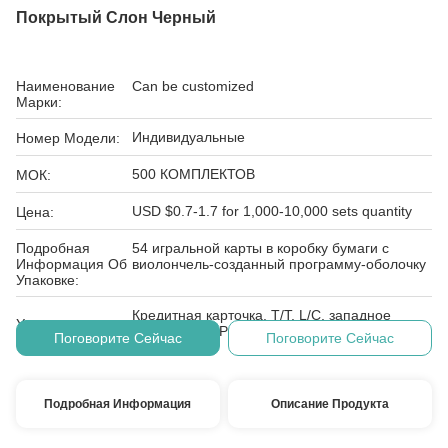
Покрытый Слон Черный
Наименование
Can be customized
Марки:
Индивидуальные
Номер Модели:
500 КОМПЛЕКТОВ
МОК:
USD $0.7-1.7 for 1,000-10,000 sets quantity
Цена:
Подробная
54 игральной карты в коробку бумаги с
Информация Об
виолончель-созданный программу-оболочку
Упаковке:
Кредитная карточка, T/T, L/C, западное
Условия
соединение, PayPal, E-проверяя, D/A, D/P,
Поговорите Сейчас
Поговорите Сейчас
Оплаты:
MoneyGram
Подробная Информация
Описание Продукта