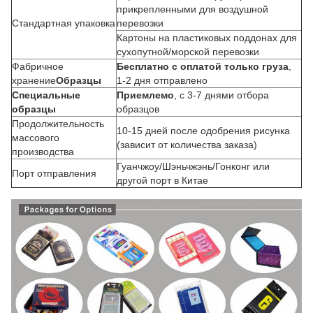
прикрепленными для воздушной
Стандартная упаковка
перевозки
Картоны на пластиковых поддонах для
сухопутной/морской перевозки
Фабричное
Бесплатно с оплатой только груза
,
хранение
Образцы
1-2 дня отправлено
Специальные
Приемлемо
, с 3-7 днями отбора
образцы
образцов
Продолжительность
10-15 дней после одобрения рисунка
массового
(зависит от количества заказа)
производства
Гуанчжоу/Шэньчжэнь/Гонконг или
Порт отправления
другой порт в Китае