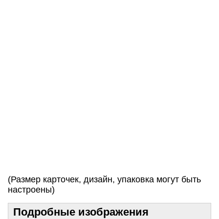
л
м
п
р
и
в
е
т
с
т
в
и
е
м
!
(Размер карточек, дизайн, упаковка могут быть
настроены)
Подробные изображения