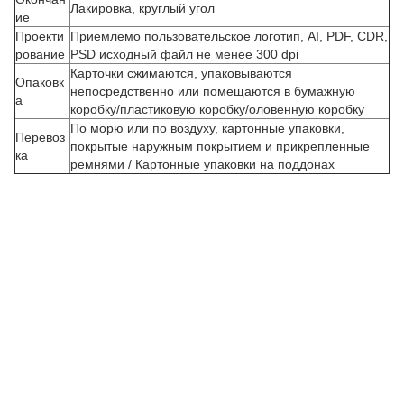
Лакировка, круглый угол
ие
Проекти
Приемлемо пользовательское логотип, AI, PDF, CDR,
рование
PSD исходный файл не менее 300 dpi
Карточки сжимаются, упаковываются
Опаковк
З
непосредственно или помещаются в бумажную
а
коробку/пластиковую коробку/оловенную коробку
а
По морю или по воздуху, картонные упаковки,
к
Перевоз
покрытые наружным покрытием и прикрепленные
а
ка
ремнями / Картонные упаковки на поддонах
з
н
а
з
а
к
а
з
т
е
п