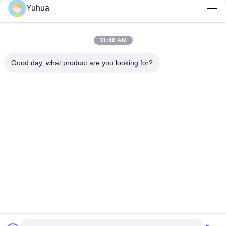
Yuhua
Быстрый контакт
11:46 AM
Адрес
Good day, what product are you looking for?
Guangdong Yuhua Playing Cards Co., Ltd. Добавить: No 26
Lixin 6th Road, District Zengcheng, Guangzhou
Телефон
86-18676880318
Электронная почта
yhprint@yuhuapuke.com
Политика конфиденциальности
|
Карта сайта
| Китай хорошо.
Качество Изготовленные на заказ игральные карты Доставщик.
2021-2026 GUANGDONG YUHUA PLAYING CARDS CO.,LTD.