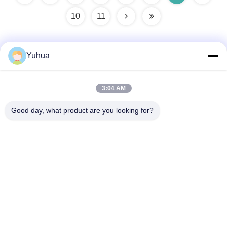
10
11
Yuhua
Быстрый контакт
3:04 AM
Адрес
Good day, what product are you looking for?
Guangdong Yuhua Playing Cards Co., Ltd. Добавить: No 26
Lixin 6th Road, District Zengcheng, Guangzhou
Телефон
86-18676880318
Электронная почта
yhprint@yuhuapuke.com