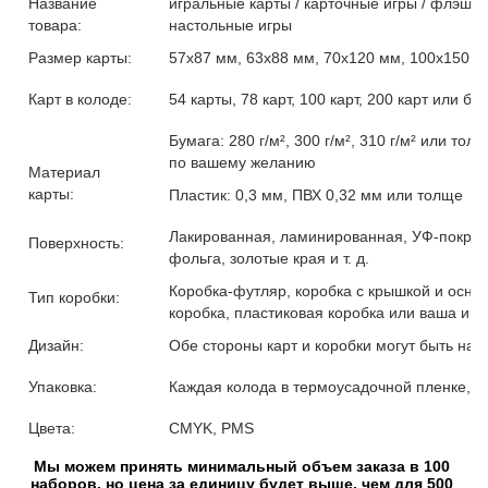
Название
игральные карты / карточные игры / флэш-ка
товара:
настольные игры
Размер карты:
57x87 мм, 63x88 мм, 70x120 мм, 100x150 
Карт в колоде:
54 карты, 78 карт, 100 карт, 200 карт или 
Бумага: 280 г/м², 300 г/м², 310 г/м² или т
по вашему желанию
Материал
карты:
Пластик: 0,3 мм, ПВХ 0,32 мм или толще
Лакированная, ламинированная, УФ-покрыти
Поверхность:
фольга, золотые края и т. д.
Коробка-футляр, коробка с крышкой и осно
Тип коробки:
коробка, пластиковая коробка или ваша ин
Дизайн:
Обе стороны карт и коробки могут быть на
Упаковка:
Каждая колода в термоусадочной пленке, 10
Цвета:
CMYK, PMS
Мы можем принять минимальный объем заказа в 100 
наборов, но цена за единицу будет выше, чем для 500 