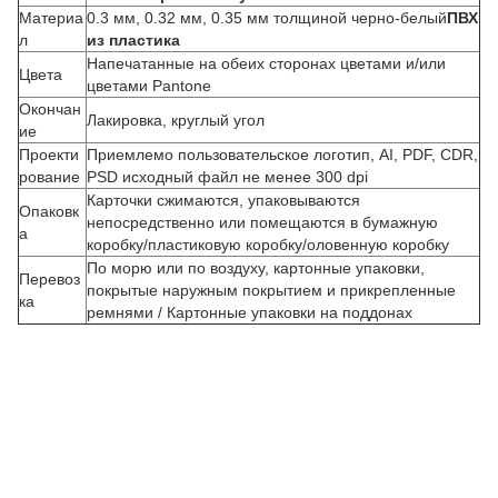
Материа
0.3 мм, 0.32 мм, 0.35 мм толщиной черно-белый
ПВХ
л
из пластика
Напечатанные на обеих сторонах цветами и/или
Цвета
цветами Pantone
Окончан
Лакировка, круглый угол
ие
Проекти
Приемлемо пользовательское логотип, AI, PDF, CDR,
рование
PSD исходный файл не менее 300 dpi
Карточки сжимаются, упаковываются
Опаковк
З
непосредственно или помещаются в бумажную
а
коробку/пластиковую коробку/оловенную коробку
а
По морю или по воздуху, картонные упаковки,
к
Перевоз
покрытые наружным покрытием и прикрепленные
а
ка
ремнями / Картонные упаковки на поддонах
з
н
а
з
а
к
а