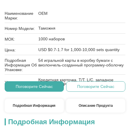
Наименование
OEM
Марки:
Таможня
Номер Модели:
1000 наборов
МОК:
USD $0.7-1.7 for 1,000-10,000 sets quantity
Цена:
Подробная
54 игральной карты в коробку бумаги с
Информация Об
виолончель-созданный программу-оболочку
Упаковке:
Кредитная карточка, T/T, L/C, западное
Условия
соединение, PayPal, E-проверяя, D/A, D/P,
Поговорите Сейчас
Поговорите Сейчас
Оплаты:
MoneyGram
Подробная Информация
Описание Продукта
Подробная Информация