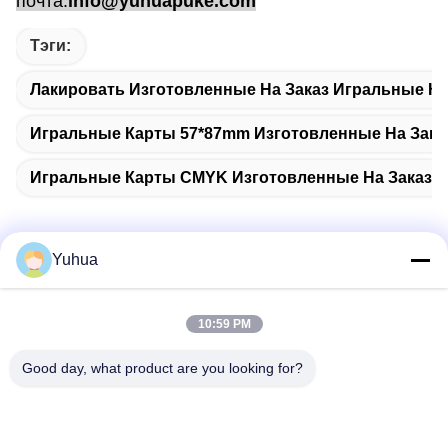
почта:
info@yuhuapuke.com
Тэги:
Лакировать Изготовленные На Заказ Игральные К
Игральные Карты 57*87mm Изготовленные На Зака
Игральные Карты CMYK Изготовленные На Заказ
Yuhua
Быстрый контакт
10:59 PM
Адрес
Good day, what product are you looking for?
Guangdong Yuhua Playing Cards Co., Ltd. Добавить: No 26
Lixin 6th Road, District Zengcheng, Guangzhou
Телефон