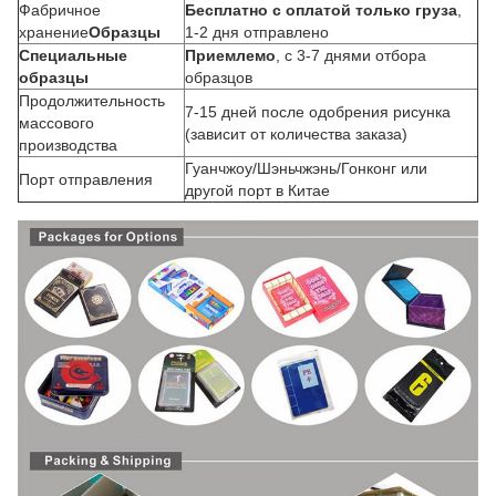
Фабричное
Бесплатно с оплатой только груза
,
хранение
Образцы
1-2 дня отправлено
Специальные
Приемлемо
, с 3-7 днями отбора
образцы
образцов
Продолжительность
7-15 дней после одобрения рисунка
массового
(зависит от количества заказа)
производства
Гуанчжоу/Шэньчжэнь/Гонконг или
Порт отправления
другой порт в Китае