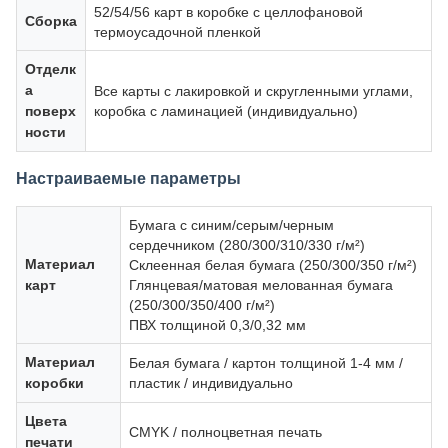
52/54/56 карт в коробке с целлофановой
Сборка
термоусадочной пленкой
Отделк
а
Все карты с лакировкой и скругленными углами,
поверх
коробка с ламинацией (индивидуально)
ности
Настраиваемые параметры
Бумага с синим/серым/черным
сердечником (280/300/310/330 г/м²)
Материал
Склеенная белая бумага (250/300/350 г/м²)
карт
Глянцевая/матовая мелованная бумага
(250/300/350/400 г/м²)
ПВХ толщиной 0,3/0,32 мм
Материал
Белая бумага / картон толщиной 1-4 мм /
коробки
пластик / индивидуально
Цвета
CMYK / полноцветная печать
печати