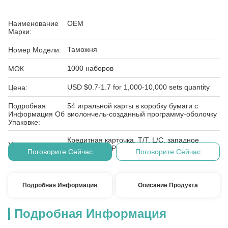
Наименование
OEM
Марки:
Таможня
Номер Модели:
1000 наборов
МОК:
USD $0.7-1.7 for 1,000-10,000 sets quantity
Цена:
Подробная
54 игральной карты в коробку бумаги с
Информация Об
виолончель-созданный программу-оболочку
Упаковке:
Кредитная карточка, T/T, L/C, западное
Условия
соединение, PayPal, E-проверяя, D/A, D/P,
Поговорите Сейчас
Поговорите Сейчас
Оплаты:
MoneyGram
Подробная Информация
Описание Продукта
Подробная Информация