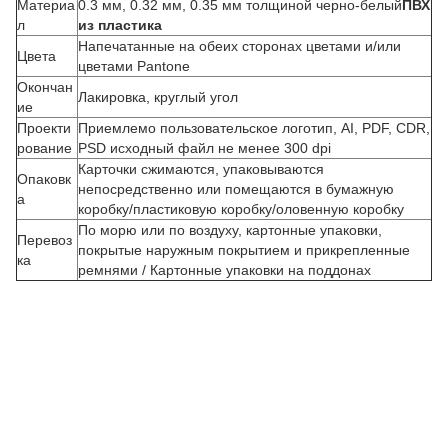
Материа
0.3 мм, 0.32 мм, 0.35 мм толщиной черно-белый
ПВХ
л
из пластика
Напечатанные на обеих сторонах цветами и/или
Цвета
цветами Pantone
Окончан
Лакировка, круглый угол
ие
Проекти
Приемлемо пользовательское логотип, AI, PDF, CDR,
рование
PSD исходный файл не менее 300 dpi
Карточки сжимаются, упаковываются
Опаковк
З
непосредственно или помещаются в бумажную
а
коробку/пластиковую коробку/оловенную коробку
а
По морю или по воздуху, картонные упаковки,
к
Перевоз
покрытые наружным покрытием и прикрепленные
а
ка
ремнями / Картонные упаковки на поддонах
з
н
а
з
а
к
а
з