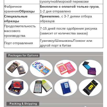
сухопутной/морской перевозки
Фабричное
Бесплатно с оплатой только груза
,
хранение
Образцы
1-2 дня отправлено
Специальные
Приемлемо
, с 3-7 днями отбора
образцы
образцов
Продолжительность
7-15 дней после одобрения рисунка
массового
(зависит от количества заказа)
производства
Гуанчжоу/Шэньчжэнь/Гонконг или
Порт отправления
другой порт в Китае