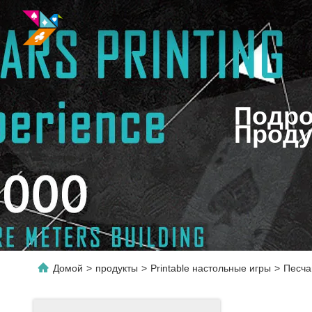
Подро
Проду
Домой
>
продукты
>
Printable настольные игры
>
Песча