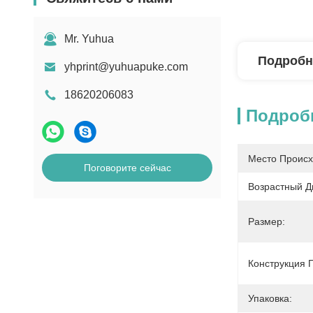
Mr. Yuhua
Подробн
yhprint@yuhuapuke.com
18620206083
Подроб
Место Происх
Поговорите сейчас
Возрастный Д
Размер:
Конструкция П
Упаковка: