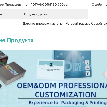
ое Произведение:
PDF/AI/CDR/PSD 300dpi
Особенно
е:
Игрушки Детей
Детские игровые карточки
, 
Ротовой разрыв Семейные
ие Продукта