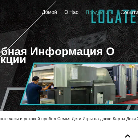
Домой
О Нас
Продукты
Событ
бная Информация О
кции
ные часы и ротовой пробел Семья Дети Игры на доске Карты Деки 