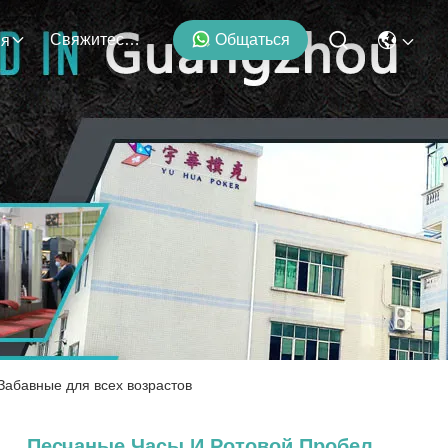
Свяжитесь С Нами
Общаться
ия
Забавные для всех возрастов
Песчаные Часы И Ротовой Пробел