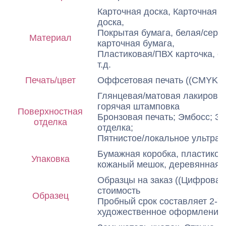
Карточная доска, Карточная д
доска,
Покрытая бумага, белая/сера
Материал
карточная бумага,
Пластиковая/ПВХ карточка, с
т.д.
Печать/цвет
Оффсетовая печать ((CMYK и
Глянцевая/матовая лакировка
горячая штамповка
Поверхностная
Бронзовая печать; Эмбосс; З
отделка
отделка;
Пятнистое/локальное ультрафи
Бумажная коробка, пластиков
Упаковка
кожаный мешок, деревянная к
Образцы на заказ ((Цифровая
стоимость
Образец
Пробный срок составляет 2-7
художественное оформление