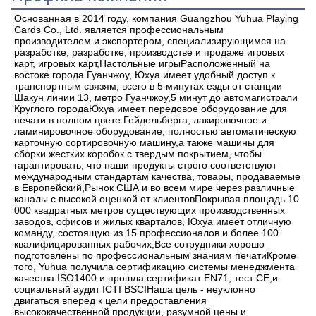
Основанная в 2014 году, компания Guangzhou Yuhua Playing 
Cards Co., Ltd. является профессиональным 
производителем и экспортером, специализирующимся на 
разработке, разработке, производстве и продаже игровых 
карт, игровых карт,Настольные игрыРасположенный на 
востоке города Гуанчжоу, Юхуа имеет удобный доступ к 
транспортным связям, всего в 5 минутах езды от станции 
Шакун линии 13, метро Гуанчжоу,5 минут до автомагистрали 
Круглого городаЮхуа имеет передовое оборудование для 
печати в полном цвете Гейдельберга, лакировочное и 
ламинировочное оборудование, полностью автоматическую 
карточную сортировочную машину,а также машины для 
сборки жестких коробок с твердым покрытием, чтобы 
гарантировать, что наши продукты строго соответствуют 
международным стандартам качества, товары, продаваемые 
в Европейский,Рынок США и во всем мире через различные 
каналы с высокой оценкой от клиентовПокрывая площадь 10 
000 квадратных метров существующих производственных 
заводов, офисов и жилых кварталов, Юхуа имеет отличную 
команду, состоящую из 15 профессионалов и более 100 
квалифицированных рабочих,Все сотрудники хорошо 
подготовлены по профессиональным знаниям печатиКроме 
того, Yuhua получила сертификацию системы менеджмента 
качества ISO1400 и прошла сертификат EN71, тест CE,и 
социальный аудит ICTI BSCIНаша цель - неуклонно 
двигаться вперед к цели предоставления 
высококачественной продукции, разумной цены и 