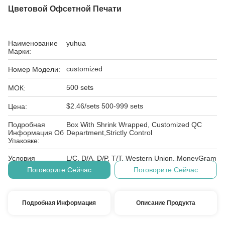
Цветовой Офсетной Печати
Наименование
yuhua
Марки:
customized
Номер Модели:
500 sets
МОК:
$2.46/sets 500-999 sets
Цена:
Подробная
Box With Shrink Wrapped, Customized QC
Информация Об
Department,Strictly Control
Упаковке:
Условия
L/C, D/A, D/P, T/T, Western Union, MoneyGram
Оплаты:
Поговорите Сейчас
Поговорите Сейчас
Подробная Информация
Описание Продукта