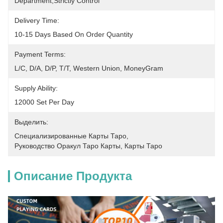
Department,Strictly Control
Delivery Time:
10-15 Days Based On Order Quantity
Payment Terms:
L/C, D/A, D/P, T/T, Western Union, MoneyGram
Supply Ability:
12000 Set Per Day
Выделить:
Специализированные Карты Таро
, 
Руководство Оракул Таро Карты
, 
Карты Таро
Описание Продукта