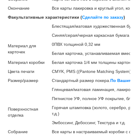
Окончание
Все карты лакировка и круглый угол, кор
Факультативные характеристики (
Сделайте по заказу
)
Блестящая/матовая художественная бумаг
Синяя/серая/черная каркасная бумага (2
0ПВХ толщиной 0,32 мм
Материал для
карточек
Белая карточка, устанавливаемая вместе
Материал коробки
Белая карточка 1/4 мм толщины картон/п
Цвета печати
CMYK, PMS ((Pantone Matching System) С
Размер/размер
Стандартный размер покера.
По Вашим 
Глянцевая/матовая ламинация, лакировк
Пятнистое УФ, полное УФ покрытие, бле
Горячая штамповка (золото, серебро, роз
Поверхностная
т.д.)
отделка
Эмбоссинг, Дебоссинг, Текстура и т.д.
Собрание
Все карты в настраиваемый коробки с с