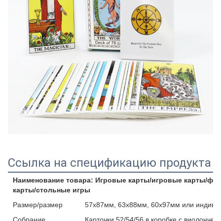
Ссылка на спецификацию продукта
Наименование товара: Игровые карты/игровые карты/фл
карты/стольные игры
Размер/размер
57x87мм, 63x88мм, 60x97мм или индиви
Собрание
Карточки 52/54/56 в коробке с виолончел