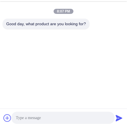
лакировку, ламинирование, линейные резные 
машины, и полностью автоматические карточные 
сортировочные машины, режущие машины,Машина 
8:07 PM
для круглого угла, Машины для сборки упаковочных 
коробок и жестких коробок с твердым покрытием, а 
Good day, what product are you looking for?
также автоматические машины для 
свертывания,повышение эффективности 
производства и обеспечение строгого соответствия 
продукции международным стандартам 
качества.
товары, продаваемые на европейский 
рынок, на рынок США и во всем мире
Покрывая 
область
более 10 000 квадратных метров 
существующего производственного завода
, офис 
и жилой квартал, Юхуа имеет
Отличная команда из 
15 профессионалов и более 140 
квалифицированных рабочих
, все сотрудники 
хорошо обучены на профессиональных знаний 
печати, продуктов и навыков для обслуживания 
клиентов в соответствии с лучшим стандартом 
обслуживания.,Достойная цена, профессиональное и 
эффективное обслуживание клиентов!