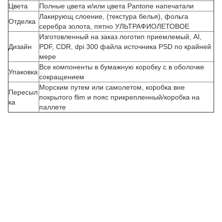
Цвета
Полные цвета и/или цвета Pantone напечатали
Лакирующ слоение, (текстура белья), фольга
Отделка
серебра золота, пятно УЛЬТРАФИОЛЕТОВОЕ
Изготовленный на заказ логотип приемлемый, AI,
Дизайн
PDF, CDR, dpi 300 файла источника PSD по крайней
мере
Все компоненты в бумажную коробку с в оболочке
Упаковка
сокращением
Морским путем или самолетом, коробка вне
Пересыл
П
покрытого flim и пояс прикрепленный/коробка на
ка
паллете
о
д
г
о
н
я
н
н
й