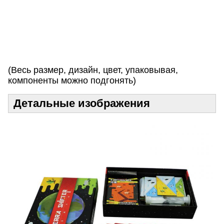
з
а
к
а
з
!
(Весь размер, дизайн, цвет, упаковывая,
компоненты можно подгонять)
Детальные изображения