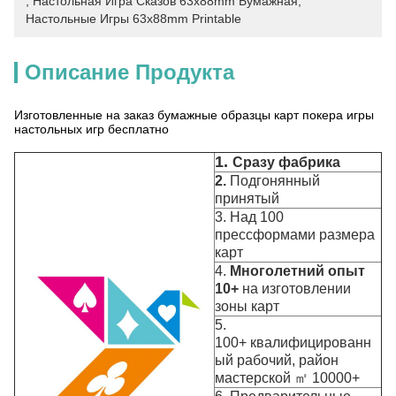
, 
Настольная Игра Сказов 63x88mm Бумажная
, 
Настольные Игры 63x88mm Printable
Описание Продукта
Изготовленные на заказ бумажные образцы карт покера игры
настольных игр бесплатно
1.
Сразу фабрика
2.
Подгонянный
принятый
3. Над 100
прессформами размера
карт
4.
Многолетний опыт
10+
на изготовлении
зоны карт
5.
100+ квалифицированн
ый рабочий, район
мастерской ㎡ 10000+