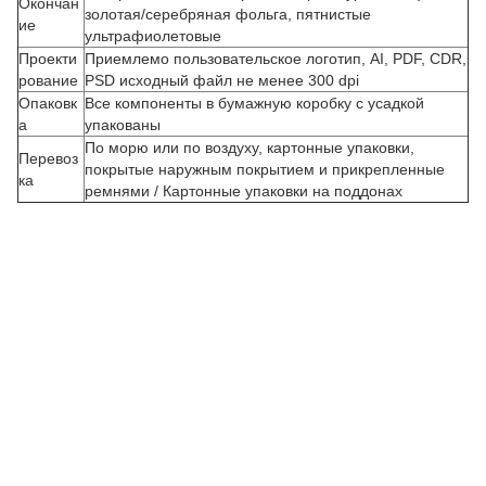
Окончан
золотая/серебряная фольга, пятнистые
ие
ультрафиолетовые
Проекти
Приемлемо пользовательское логотип, AI, PDF, CDR,
рование
PSD исходный файл не менее 300 dpi
Опаковк
Все компоненты в бумажную коробку с усадкой
а
упакованы
По морю или по воздуху, картонные упаковки,
Перевоз
З
покрытые наружным покрытием и прикрепленные
ка
ремнями / Картонные упаковки на поддонах
а
к
а
з
н
а
з
а
к
а
з
т