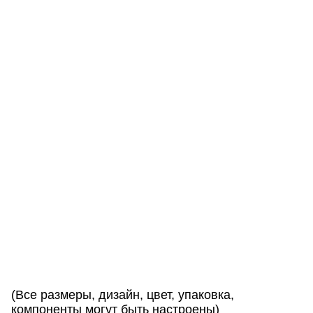
е
п
л
м
п
р
и
в
е
т
с
т
в
и
е
м
!
(Все размеры, дизайн, цвет, упаковка,
компоненты могут быть настроены)