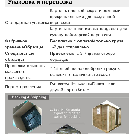
Упаковка и перевозка
Картон с пленкой вокруг и ремнями,
прикрепленными для воздушной
Стандартная упаковка
перевозки
Картоны на пластиковых поддонах для
сухопутной/морской перевозки
Фабричное
Бесплатно с оплатой только груза
,
хранение
Образцы
1-2 дня отправлено
Специальные
Приемлемо
, с 3-7 днями отбора
образцы
образцов
Продолжительность
7-15 дней после одобрения рисунка
массового
(зависит от количества заказа)
производства
Гуанчжоу/Шэньчжэнь/Гонконг или
Порт отправления
другой порт в Китае