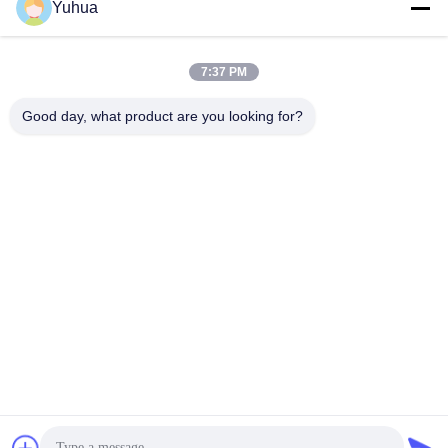
Yuhua
Быстрый контакт
7:37 PM
Адрес
Good day, what product are you looking for?
Guangdong Yuhua Playing Cards Co., Ltd. Добавить: No 26
Lixin 6th Road, District Zengcheng, Guangzhou
Телефон
86-18676880318
Электронная почта
yhprint@yuhuapuke.com
Политика конфиденциальности
|
Карта сайта
| Китай хорошо.
Качество Изготовленные на заказ игральные карты Доставщик.
2021-2026 GUANGDONG YUHUA PLAYING CARDS CO.,LTD.