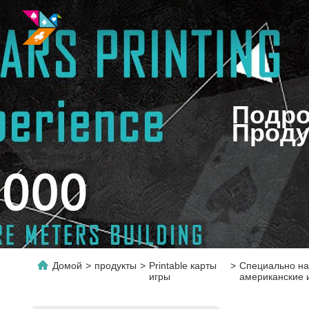
Подро
Проду
Домой
>
продукты
>
Printable карты
>
Специально на
игры
американские 