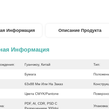
ая Информация
Описание Продукта
ная Информация
ождения:
Гуанчжоу, Китай
Тип:
Бумага
Положени
63x88 Мм Или На Заказ
Конструкц
Цвета CMYK/Pantone
Поверхно
PDF, AI, CDR, PSD С 
ка:
Упаковка:
Разрешением 300dpi