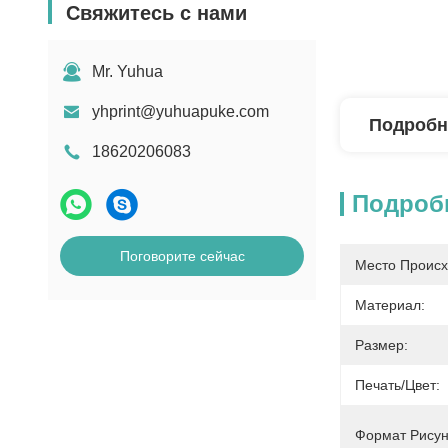
Свяжитесь с нами
Mr. Yuhua
yhprint@yuhuapuke.com
Подробн
18620206083
Подроб
Поговорите сейчас
Место Происх
Материал:
Размер:
Печать/цвет:
Формат Рисун