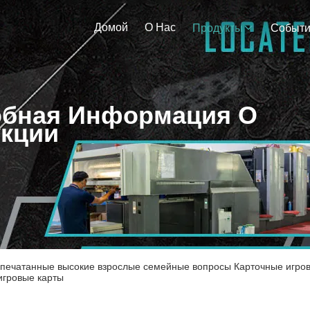
Домой
О Нас
Продукты
Событ
бная Информация О
кции
печатанные высокие взрослые семейные вопросы Карточные игро
игровые карты