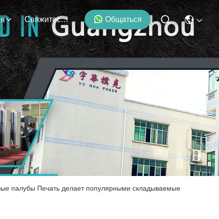
Свяжитесь С Нами
Общаться
ия
вые палубы Печать делает популярными складываемые