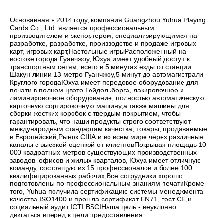
Основанная в 2014 году, компания Guangzhou Yuhua Playing 
Cards Co., Ltd. является профессиональным 
производителем и экспортером, специализирующимся на 
разработке, разработке, производстве и продаже игровых 
карт, игровых карт,Настольные игрыРасположенный на 
востоке города Гуанчжоу, Юхуа имеет удобный доступ к 
транспортным сетям, всего в 5 минутах езды от станции 
Шакун линии 13 метро Гуанчжоу,5 минут до автомагистрали 
Круглого городаЮхуа имеет передовое оборудование для 
печати в полном цвете Гейдельберга, лакировочное и 
ламинировочное оборудование, полностью автоматическую 
карточную сортировочную машину,а также машины для 
сборки жестких коробок с твердым покрытием, чтобы 
гарантировать, что наши продукты строго соответствуют 
международным стандартам качества, товары, продаваемые 
в Европейский,Рынок США и во всем мире через различные 
каналы с высокой оценкой от клиентовПокрывая площадь 10 
000 квадратных метров существующих производственных 
заводов, офисов и жилых кварталов, Юхуа имеет отличную 
команду, состоящую из 15 профессионалов и более 100 
квалифицированных рабочих,Все сотрудники хорошо 
подготовлены по профессиональным знаниям печатиКроме 
того, Yuhua получила сертификацию системы менеджмента 
качества ISO1400 и прошла сертификат EN71, тест CE,и 
социальный аудит ICTI BSCIНаша цель - неуклонно 
двигаться вперед к цели предоставления 