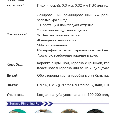
Материал
карточки:
Плактический: 0,3 мм, 0,32 мм ПВХ или толщ
Лакированный, ламинированный, УФ, рельефн
золотые края и т.д.
1.Блестящий лак/гладкая отделка
2.Линовая воздушная отделка
Окончание:
3- Пластиковый покрытие
4Глянцевая ламинация
5Матт Ламинация
6Ультрафиолетовое покрытие (высоко блест
7Золото-серебряная горячая марка.
Коробка с крышкой, коробка с крышкой, коро
Коробка:
пластиковая коробка или ваша индивидуальн
Дизайн:
Обе стороны карт и коробки могут быть наст
Цвета:
CMYK, PMS ((Pantone Matching System) Сист
Упаковка:
Каждая палуба упакована, по 100-200 палуб 