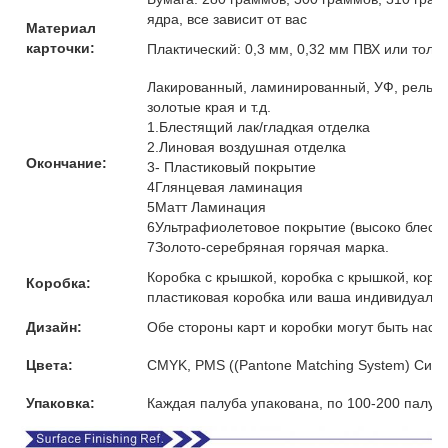
ядра, все зависит от вас
Материал
карточки:
Плактический: 0,3 мм, 0,32 мм ПВХ или толщ
Лакированный, ламинированный, УФ, рельефн
золотые края и т.д.
1.Блестящий лак/гладкая отделка
2.Линовая воздушная отделка
Окончание:
3- Пластиковый покрытие
4Глянцевая ламинация
5Матт Ламинация
6Ультрафиолетовое покрытие (высоко блест
7Золото-серебряная горячая марка.
Коробка с крышкой, коробка с крышкой, коро
Коробка:
пластиковая коробка или ваша индивидуальн
Дизайн:
Обе стороны карт и коробки могут быть наст
Цвета:
CMYK, PMS ((Pantone Matching System) Сист
Упаковка:
Каждая палуба упакована, по 100-200 палуб 