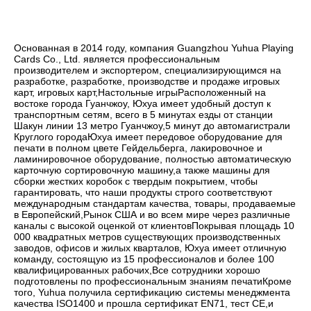
Основанная в 2014 году, компания Guangzhou Yuhua Playing 
Cards Co., Ltd. является профессиональным 
производителем и экспортером, специализирующимся на 
разработке, разработке, производстве и продаже игровых 
карт, игровых карт,Настольные игрыРасположенный на 
востоке города Гуанчжоу, Юхуа имеет удобный доступ к 
транспортным сетям, всего в 5 минутах езды от станции 
Шакун линии 13 метро Гуанчжоу,5 минут до автомагистрали 
Круглого городаЮхуа имеет передовое оборудование для 
печати в полном цвете Гейдельберга, лакировочное и 
ламинировочное оборудование, полностью автоматическую 
карточную сортировочную машину,а также машины для 
сборки жестких коробок с твердым покрытием, чтобы 
гарантировать, что наши продукты строго соответствуют 
международным стандартам качества, товары, продаваемые 
в Европейский,Рынок США и во всем мире через различные 
каналы с высокой оценкой от клиентовПокрывая площадь 10 
000 квадратных метров существующих производственных 
заводов, офисов и жилых кварталов, Юхуа имеет отличную 
команду, состоящую из 15 профессионалов и более 100 
квалифицированных рабочих,Все сотрудники хорошо 
подготовлены по профессиональным знаниям печатиКроме 
того, Yuhua получила сертификацию системы менеджмента 
качества ISO1400 и прошла сертификат EN71, тест CE,и 