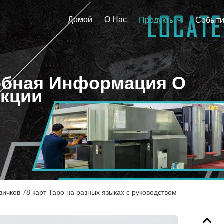
Домой
О Нас
Продукты
Событ
бная Информация О
кции
вичков 78 карт Таро на разных языках с руководством