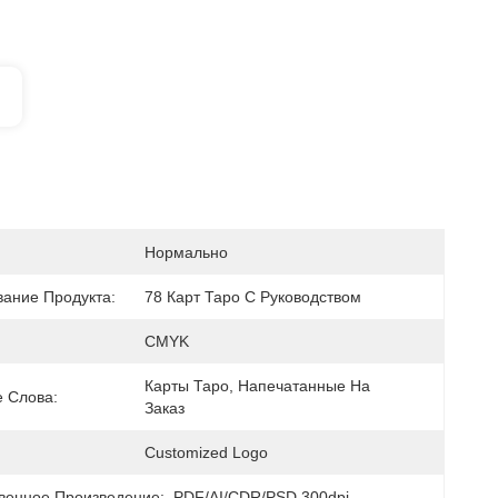
Нормально
ание Продукта:
78 Карт Таро С Руководством
CMYK
Карты Таро, Напечатанные На 
 Слова:
Заказ
Customized Logo
венное Произведение:
PDF/AI/CDR/PSD 300dpi