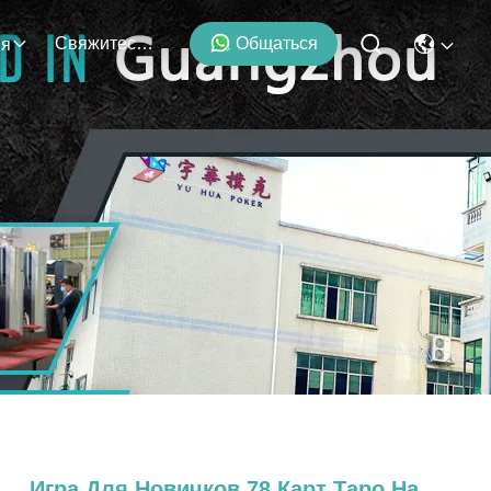
Свяжитесь С Нами
Общаться
ия
Игра Для Новичков 78 Карт Таро На