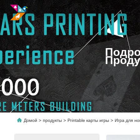
Подро
Проду
Домой
>
продукты
>
Printable карты игры
>
Игра для но