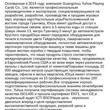
Основанная в 2014 году, компания Guangzhou Yuhua Playing 
Cards Co., Ltd. является профессиональным 
производителем и экспортером, специализирующимся на 
разработке, разработке, производстве и продаже игровых 
карт, игровых карт,Настольные игрыРасположенный на 
востоке города Гуанчжоу, Юхуа имеет удобный доступ к 
транспортным связям, всего в 5 минутах езды от станции 
Шакун линии 13, метро Гуанчжоу,5 минут до автомагистрали 
Круглого городаЮхуа имеет передовое оборудование для 
печати в полном цвете Гейдельберга, лакировочное и 
ламинировочное оборудование, полностью автоматическую 
карточную сортировочную машину,а также машины для 
сборки жестких коробок с твердым покрытием, чтобы 
гарантировать, что наши продукты строго соответствуют 
международным стандартам качества, товары, продаваемые 
в Европейский,Рынок США и во всем мире через различные 
каналы с высокой оценкой от клиентовПокрывая площадь 10 
000 квадратных метров существующих производственных 
заводов, офисов и жилых кварталов, Юхуа имеет отличную 
команду, состоящую из 15 профессионалов и более 100 
квалифицированных рабочих,Все сотрудники хорошо 
подготовлены по профессиональным знаниям печатиКроме 
того, Yuhua получила сертификацию системы менеджмента 
качества ISO1400 и прошла сертификат EN71, тест CE,и 
социальный аудит ICTI BSCIНаша цель - неуклонно 
двигаться вперед к цели предоставления 
высококачественной продукции, разумной цены и 
профессионального обслуживания.