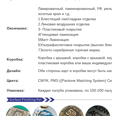
Лакированный, ламинированный, УФ, рельефн
золотые края и т.д.
1.Блестящий лак/гладкая отделка
2.Линовая воздушная отделка
Окончание:
3- Пластиковый покрытие
4Глянцевая ламинация
5Матт Ламинация
6Ультрафиолетовое покрытие (высоко блест
7Золото-серебряная горячая марка.
Коробка с крышкой, коробка с крышкой, коро
Коробка:
пластиковая коробка или ваша индивидуальн
Дизайн:
Обе стороны карт и коробки могут быть наст
Цвета:
CMYK, PMS ((Pantone Matching System) Сист
Упаковка:
Каждая палуба упакована, по 100-200 палуб 