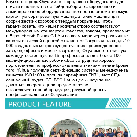
Круглого городаЮхуа имеет передовое оборудование для 
печати в полном цвете Гейдельберга, лакировочное и 
ламинировочное оборудование, полностью автоматическую 
карточную сортировочную машину,а также машины для 
сборки жестких коробок с твердым покрытием, чтобы 
гарантировать, что наши продукты строго соответствуют 
международным стандартам качества, товары, продаваемые 
в Европейский,Рынок США и во всем мире через различные 
каналы с высокой оценкой от клиентовПокрывая площадь 10 
000 квадратных метров существующих производственных 
заводов, офисов и жилых кварталов, Юхуа имеет отличную 
команду, состоящую из 15 профессионалов и более 100 
квалифицированных рабочих,Все сотрудники хорошо 
подготовлены по профессиональным знаниям печатиКроме 
того, Yuhua получила сертификацию системы менеджмента 
качества ISO1400 и прошла сертификат EN71, тест CE,и 
социальный аудит ICTI BSCIНаша цель - неуклонно 
двигаться вперед к цели предоставления 
высококачественной продукции, разумной цены и 
профессионального обслуживания.