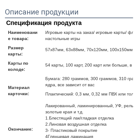
Описание продукции
Спецификация продукта
Наименовани
Игровые карты на заказ/ игровые карты/ флеш
е товара:
настольные игры
Размер
57x87мм, 63x88мм, 70x120мм, 100x150мм и
карты:
Карты по
54 карты, 100 карт, 200 карт или больше, в 
колоде:
Бумага: 280 граммов, 300 граммов, 310 гра
ядра, все зависит от вас
Материал
карточки:
Плактический: 0,3 мм, 0,32 мм ПВХ или толщ
Лакированный, ламинированный, УФ, рельефн
золотые края и т.д.
1.Блестящий лак/гладкая отделка
2.Линовая воздушная отделка
Окончание:
3- Пластиковый покрытие
4Глянцевая ламинация