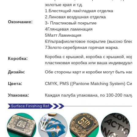
золотые края и т.д.
1.Блестящий лак/гладкая отделка
2.Линовая воздушная отделка
Окончание:
3- Пластиковый покрытие
4Глянцевая ламинация
5Матт Ламинация
6Ультрафиолетовое покрытие (высоко блест
7Золото-серебряная горячая марка.
Коробка с крышкой, коробка с крышкой, коро
Коробка:
пластиковая коробка или ваша индивидуальн
Дизайн:
Обе стороны карт и коробки могут быть наст
Цвета:
CMYK, PMS ((Pantone Matching System) Сист
Упаковка:
Каждая палуба упакована, по 100-200 палуб 