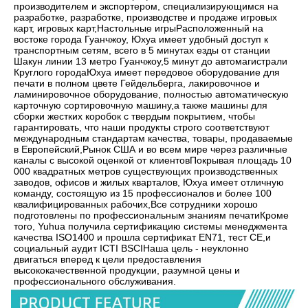
производителем и экспортером, специализирующимся на 
разработке, разработке, производстве и продаже игровых 
карт, игровых карт,Настольные игрыРасположенный на 
востоке города Гуанчжоу, Юхуа имеет удобный доступ к 
транспортным сетям, всего в 5 минутах езды от станции 
Шакун линии 13 метро Гуанчжоу,5 минут до автомагистрали 
Круглого городаЮхуа имеет передовое оборудование для 
печати в полном цвете Гейдельберга, лакировочное и 
ламинировочное оборудование, полностью автоматическую 
карточную сортировочную машину,а также машины для 
сборки жестких коробок с твердым покрытием, чтобы 
гарантировать, что наши продукты строго соответствуют 
международным стандартам качества, товары, продаваемые 
в Европейский,Рынок США и во всем мире через различные 
каналы с высокой оценкой от клиентовПокрывая площадь 10 
000 квадратных метров существующих производственных 
заводов, офисов и жилых кварталов, Юхуа имеет отличную 
команду, состоящую из 15 профессионалов и более 100 
квалифицированных рабочих,Все сотрудники хорошо 
подготовлены по профессиональным знаниям печатиКроме 
того, Yuhua получила сертификацию системы менеджмента 
качества ISO1400 и прошла сертификат EN71, тест CE,и 
социальный аудит ICTI BSCIНаша цель - неуклонно 
двигаться вперед к цели предоставления 
высококачественной продукции, разумной цены и 
профессионального обслуживания.