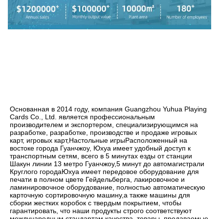
Основанная в 2014 году, компания Guangzhou Yuhua Playing 
Cards Co., Ltd. является профессиональным 
производителем и экспортером, специализирующимся на 
разработке, разработке, производстве и продаже игровых 
карт, игровых карт,Настольные игрыРасположенный на 
востоке города Гуанчжоу, Юхуа имеет удобный доступ к 
транспортным сетям, всего в 5 минутах езды от станции 
Шакун линии 13 метро Гуанчжоу,5 минут до автомагистрали 
Круглого городаЮхуа имеет передовое оборудование для 
печати в полном цвете Гейдельберга, лакировочное и 
ламинировочное оборудование, полностью автоматическую 
карточную сортировочную машину,а также машины для 
сборки жестких коробок с твердым покрытием, чтобы 
гарантировать, что наши продукты строго соответствуют 
международным стандартам качества, товары, продаваемые 