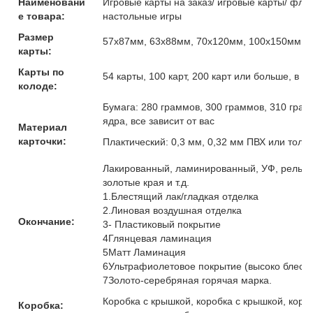
Наименовани
Игровые карты на заказ/ игровые карты/ флеш
е товара:
настольные игры
Размер
57x87мм, 63x88мм, 70x120мм, 100x150мм и
карты:
Карты по
54 карты, 100 карт, 200 карт или больше, в 
колоде:
Бумага: 280 граммов, 300 граммов, 310 гра
ядра, все зависит от вас
Материал
карточки:
Плактический: 0,3 мм, 0,32 мм ПВХ или толщ
Лакированный, ламинированный, УФ, рельефн
золотые края и т.д.
1.Блестящий лак/гладкая отделка
2.Линовая воздушная отделка
Окончание:
3- Пластиковый покрытие
4Глянцевая ламинация
5Матт Ламинация
6Ультрафиолетовое покрытие (высоко блест
7Золото-серебряная горячая марка.
Коробка с крышкой, коробка с крышкой, коро
Коробка: