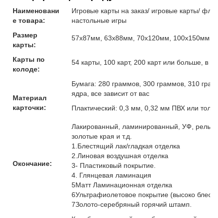
Наименовани
Игровые карты на заказ/ игровые карты/ флеш
е товара:
настольные игры
Размер
57x87мм, 63x88мм, 70x120мм, 100x150мм и
карты:
Карты по
54 карты, 100 карт, 200 карт или больше, в 
колоде:
Бумага: 280 граммов, 300 граммов, 310 гра
ядра, все зависит от вас
Материал
карточки:
Плактический: 0,3 мм, 0,32 мм ПВХ или толщ
Лакированный, ламинированный, УФ, рельефн
золотые края и т.д.
1.Блестящий лак/гладкая отделка
2.Линовая воздушная отделка
Окончание:
3- Пластиковый покрытие.
4. Глянцевая ламинация
5Матт Ламинационная отделка
6Ультрафиолетовое покрытие (высоко блест
7Золото-серебряный горячий штамп.