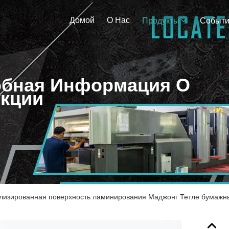
Домой
О Нас
Продукты
Событ
бная Информация О
кции
изированная поверхность ламинирования Маджонг Тетле бумажные 