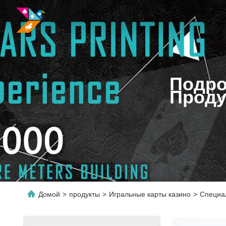
Подро
Проду
Домой
>
продукты
>
Игральные карты казино
>
Специал