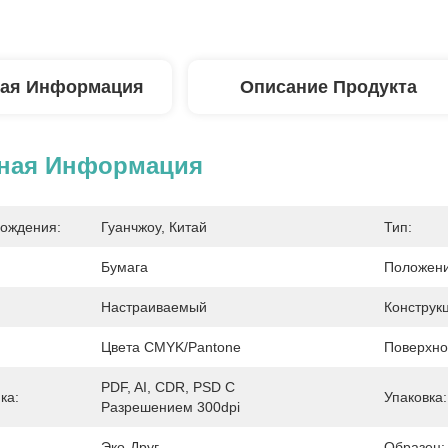
ая Информация
Описание Продукта
ная Информация
ождения:
Гуанчжоу, Китай
Тип:
Бумага
Положени
Настраиваемый
Конструкц
Цвета CMYK/Pantone
Поверхно
PDF, AI, CDR, PSD С 
ка:
Упаковка:
Разрешением 300dpi
Эко-Друг
Образец: