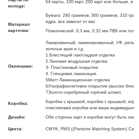
54 карты, 100 карт, 200 карт или больше, в 
колоде:
Бумага: 280 граммов, 300 граммов, 310 гра
ядра, все зависит от вас
Материал
карточки:
Плактический: 0,3 мм, 0,32 мм ПВХ или толщ
Лакированный, ламинированный, УФ, рельефн
золотые края и т.д.
1.Блестящий лак/гладкая отделка
2.Линовая воздушная отделка
Окончание:
3- Пластиковый покрытие.
4. Глянцевая ламинация
5Матт Ламинационная отделка
6Ультрафиолетовое покрытие (высоко блест
7Золото-серебряный горячий штамп.
Коробка с крышкой, коробка с крышкой, коро
Коробка:
пластиковая коробка или ваша индивидуальн
Дизайн:
Обе стороны карт и коробки могут быть наст
Цвета:
CMYK, PMS ((Pantone Matching System) Сист