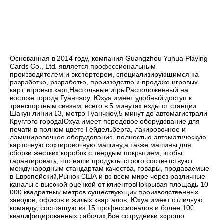
Основанная в 2014 году, компания Guangzhou Yuhua Playing 
Cards Co., Ltd. является профессиональным 
производителем и экспортером, специализирующимся на 
разработке, разработке, производстве и продаже игровых 
карт, игровых карт,Настольные игрыРасположенный на 
востоке города Гуанчжоу, Юхуа имеет удобный доступ к 
транспортным связям, всего в 5 минутах езды от станции 
Шакун линии 13, метро Гуанчжоу,5 минут до автомагистрали 
Круглого городаЮхуа имеет передовое оборудование для 
печати в полном цвете Гейдельберга, лакировочное и 
ламинировочное оборудование, полностью автоматическую 
карточную сортировочную машину,а также машины для 
сборки жестких коробок с твердым покрытием, чтобы 
гарантировать, что наши продукты строго соответствуют 
международным стандартам качества, товары, продаваемые 
в Европейский,Рынок США и во всем мире через различные 
каналы с высокой оценкой от клиентовПокрывая площадь 10 
000 квадратных метров существующих производственных 
заводов, офисов и жилых кварталов, Юхуа имеет отличную 
команду, состоящую из 15 профессионалов и более 100 
квалифицированных рабочих,Все сотрудники хорошо 