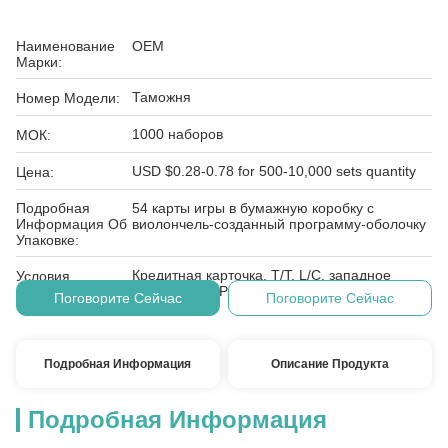
Наименование
OEM
Марки:
Таможня
Номер Модели:
1000 наборов
МОК:
USD $0.28-0.78 for 500-10,000 sets quantity
Цена:
Подробная
54 карты игры в бумажную коробку с
Информация Об
виолончель-созданный программу-оболочку
Упаковке:
Кредитная карточка, T/T, L/C, западное
Условия
соединение, PayPal, E-проверяя, D/A, D/P
Оплаты:
Поговорите Сейчас
Поговорите Сейчас
Подробная Информация
Описание Продукта
Подробная Информация