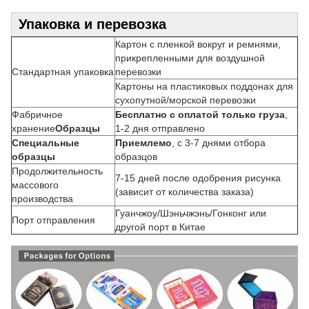
Упаковка и перевозка
Картон с пленкой вокруг и ремнями,
прикрепленными для воздушной
Стандартная упаковка
перевозки
Картоны на пластиковых поддонах для
сухопутной/морской перевозки
Фабричное
Бесплатно с оплатой только груза
,
хранение
Образцы
1-2 дня отправлено
Специальные
Приемлемо
, с 3-7 днями отбора
образцы
образцов
Продолжительность
7-15 дней после одобрения рисунка
массового
(зависит от количества заказа)
производства
Гуанчжоу/Шэньчжэнь/Гонконг или
Порт отправления
другой порт в Китае