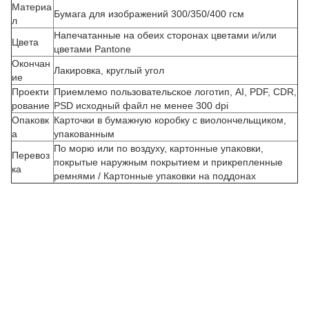
Материа
Бумага для изображений 300/350/400 гсм
л
Напечатанные на обеих сторонах цветами и/или
Цвета
цветами Pantone
Окончан
Лакировка, круглый угол
ие
Проекти
Приемлемо пользовательское логотип, AI, PDF, CDR,
рование
PSD исходный файл не менее 300 dpi
Опаковк
Карточки в бумажную коробку с виолончельщиком,
а
упакованным
З
По морю или по воздуху, картонные упаковки,
Перевоз
покрытые наружным покрытием и прикрепленные
а
ка
ремнями / Картонные упаковки на поддонах
к
а
з
н
а
з
а
к
а