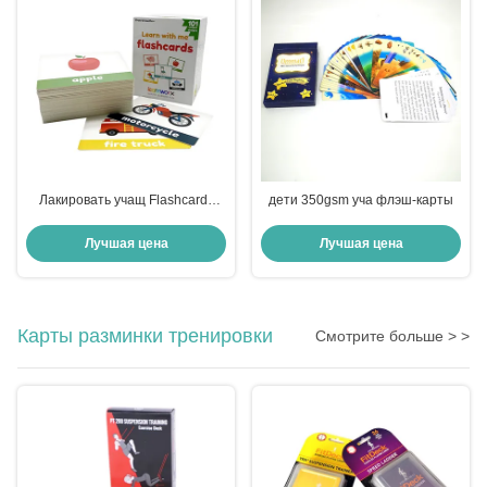
Лакировать учащ Flashcards
дети 350gsm уча флэш-карты
для малышей
Лучшая цена
Лучшая цена
Карты разминки тренировки
Смотрите больше > >