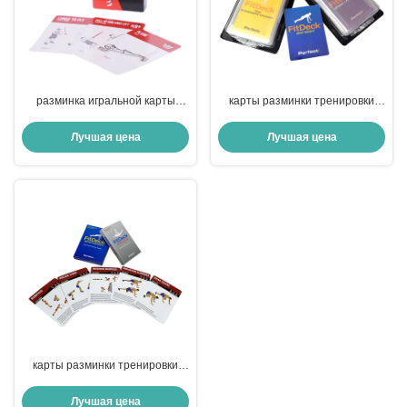
разминка игральной карты
карты разминки тренировки
87x126mm
57x87mm, карты тренировки
Bodyweight OEM
Лучшая цена
Лучшая цена
карты разминки тренировки
350gsm, лакируя карту
физического здоровья
Лучшая цена