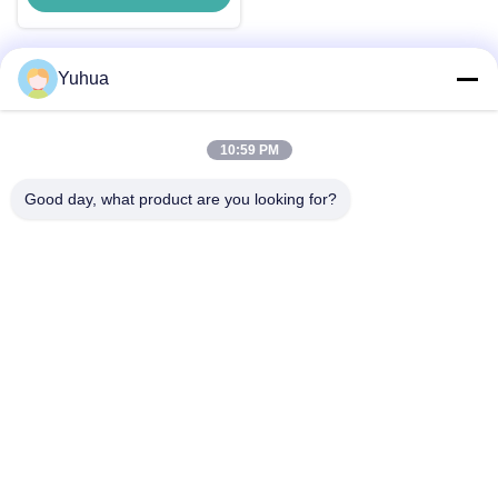
Yuhua
Быстрый контакт
10:59 PM
Адрес
Good day, what product are you looking for?
Guangdong Yuhua Playing Cards Co., Ltd. Добавить: No 26
Lixin 6th Road, District Zengcheng, Guangzhou
Телефон
86-18676880318
Электронная почта
yhprint@yuhuapuke.com