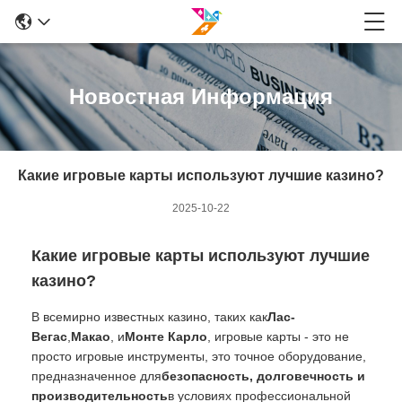
Новостная Информация
Какие игровые карты используют лучшие казино?
2025-10-22
Какие игровые карты используют лучшие
казино?
В всемирно известных казино, таких как
Лас-
Вегас
,
Макао
, и
Монте Карло
, игровые карты - это не
просто игровые инструменты, это точное оборудование,
предназначенное для
безопасность, долговечность и
производительность
в условиях профессиональной