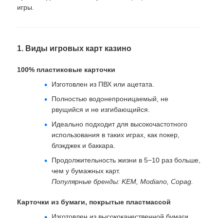
игры.
1. Виды игровых карт казино
100% пластиковые карточки
Изготовлен из ПВХ или ацетата.
Полностью водонепроницаемый, не
рвущийся и не изгибающийся.
Идеально подходит для высокочастотного
использования в таких играх, как покер,
блэкджек и баккара.
Продолжительность жизни в 5−10 раз больше,
чем у бумажных карт.
Популярные бренды: KEM, Modiano, Copag.
Карточки из бумаги, покрытые пластмассой
Изготовлен из высококачественной бумаги,