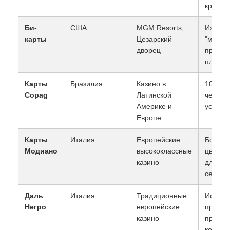
крупны
Би-
США
MGM Resorts,
Извест
карты
Цезарский
"медов
дворец
превос
плавно
Карты
Бразилия
Казино в
100% п
Copag
Латинской
четким
Америке и
устойчи
Европе
Карты
Италия
Европейские
Более 
Модиано
высококлассные
цветов
казино
для дл
сеансо
Даль
Италия
Традиционные
Истори
Негро
европейские
произв
казино
предла
коллек