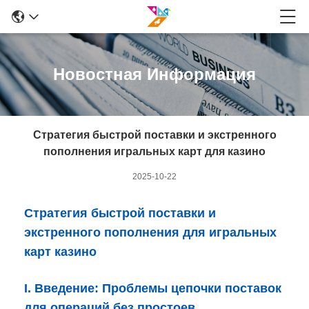
Новостная Информация
Стратегия быстрой поставки и экстренного
пополнения игральных карт для казино
2025-10-22
Стратегия быстрой поставки и
экстренного пополнения для игральных
карт казино
I. Введение: Проблемы цепочки поставок
для операций без простоев