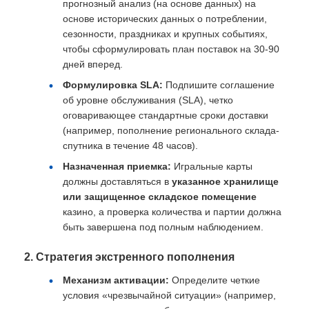
прогнозный анализ (на основе данных) на
основе исторических данных о потреблении,
сезонности, праздниках и крупных событиях,
чтобы сформулировать план поставок на 30-90
дней вперед.
Формулировка SLA:
Подпишите соглашение
об уровне обслуживания (SLA), четко
оговаривающее стандартные сроки доставки
(например, пополнение регионального склада-
спутника в течение 48 часов).
Назначенная приемка:
Игральные карты
должны доставляться в
указанное хранилище
или защищенное складское помещение
казино, а проверка количества и партии должна
быть завершена под полным наблюдением.
2. Стратегия экстренного пополнения
Механизм активации:
Определите четкие
условия «чрезвычайной ситуации» (например,