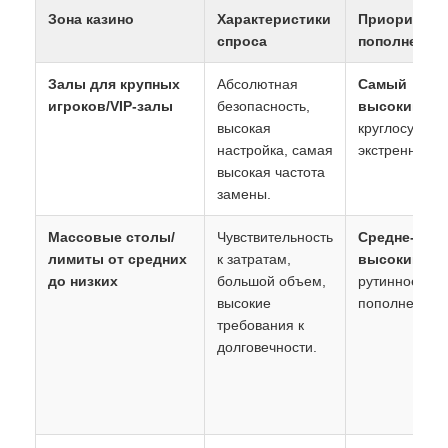
Зона казино
Характеристики
Приоритет
спроса
пополнения
Залы для крупных
Абсолютная
Самый
игроков/VIP-залы
безопасность,
высокий
(Тр
высокая
круглосуточн
настройка, самая
экстренная р
высокая частота
замены.
Массовые столы/
Чувствительность
Средне-
лимиты от средних
к затратам,
высокий
(Тр
до низких
большой объем,
рутинное ма
высокие
пополнение)
требования к
долговечности.